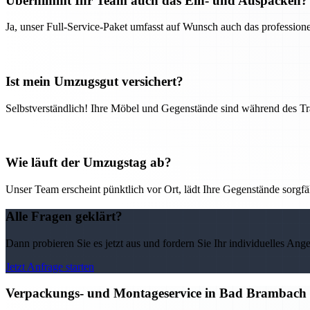
Übernimmt Ihr Team auch das Ein- und Auspacken?
Ja, unser Full-Service-Paket umfasst auf Wunsch auch das professio
Ist mein Umzugsgut versichert?
Selbstverständlich! Ihre Möbel und Gegenstände sind während des Tra
Wie läuft der Umzugstag ab?
Unser Team erscheint pünktlich vor Ort, lädt Ihre Gegenstände sorgfälti
Alle Fragen geklärt?
Dann probieren Sie es jetzt aus und fordern Sie Ihr individuelles Ang
Jetzt Anfrage starten
Verpackungs- und Montageservice in Bad Brambach 