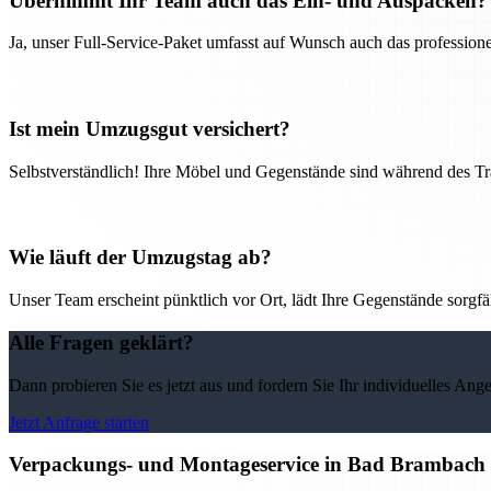
Übernimmt Ihr Team auch das Ein- und Auspacken?
Ja, unser Full-Service-Paket umfasst auf Wunsch auch das professio
Ist mein Umzugsgut versichert?
Selbstverständlich! Ihre Möbel und Gegenstände sind während des Tra
Wie läuft der Umzugstag ab?
Unser Team erscheint pünktlich vor Ort, lädt Ihre Gegenstände sorgfälti
Alle Fragen geklärt?
Dann probieren Sie es jetzt aus und fordern Sie Ihr individuelles Ang
Jetzt Anfrage starten
Verpackungs- und Montageservice in Bad Brambach 