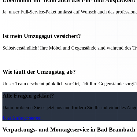
Übernimmt Ihr Team auch das Ein- und Auspacken?
Ja, unser Full-Service-Paket umfasst auf Wunsch auch das professio
Ist mein Umzugsgut versichert?
Selbstverständlich! Ihre Möbel und Gegenstände sind während des Tra
Wie läuft der Umzugstag ab?
Unser Team erscheint pünktlich vor Ort, lädt Ihre Gegenstände sorgfälti
Alle Fragen geklärt?
Dann probieren Sie es jetzt aus und fordern Sie Ihr individuelles Ang
Jetzt Anfrage starten
Verpackungs- und Montageservice in Bad Brambach 