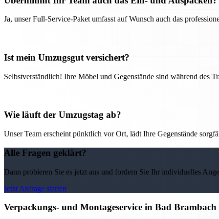
Übernimmt Ihr Team auch das Ein- und Auspacken?
Ja, unser Full-Service-Paket umfasst auf Wunsch auch das professio
Ist mein Umzugsgut versichert?
Selbstverständlich! Ihre Möbel und Gegenstände sind während des Tra
Wie läuft der Umzugstag ab?
Unser Team erscheint pünktlich vor Ort, lädt Ihre Gegenstände sorgfälti
Alle Fragen geklärt?
Dann probieren Sie es jetzt aus und fordern Sie Ihr individuelles Ang
Jetzt Anfrage starten
Verpackungs- und Montageservice in Bad Brambach 